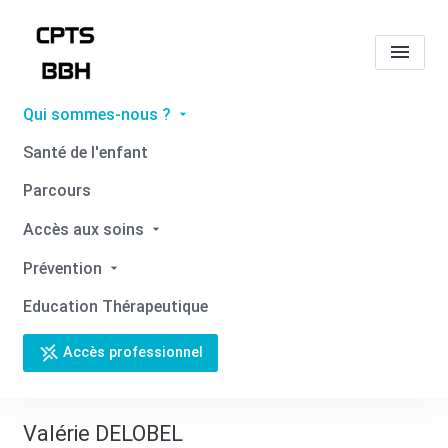
Qui sommes-nous ?
Tous les professionnels de
Santé de l'enfant
santé
Valérie DELOBEL
Parcours
Accueil
Tous les professionnels de santé
Accès aux soins
Tous les professionnels de santé
Valérie DELOBEL
Prévention
Education Thérapeutique
Accès professionnel
Retour
Valérie DELOBEL