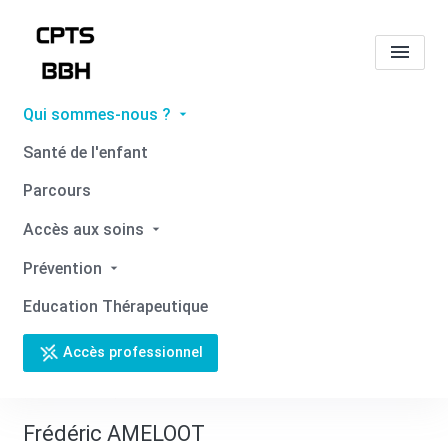
Qui sommes-nous ?
Tous les professionnels de
Santé de l'enfant
santé
Frédéric AMELOOT
Parcours
Accueil
Tous les professionnels de santé
Accès aux soins
Tous les professionnels de santé
Frédéric AMELOOT
Prévention
Education Thérapeutique
Accès professionnel
Retour
Frédéric AMELOOT