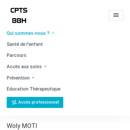
Qui sommes-nous ?
Tous les professionnels de
Santé de l'enfant
santé
Woly MOTI
Parcours
Accueil
Tous les professionnels de santé
Accès aux soins
Tous les professionnels de santé
Woly MOTI
Prévention
Education Thérapeutique
Accès professionnel
Retour
Woly MOTI